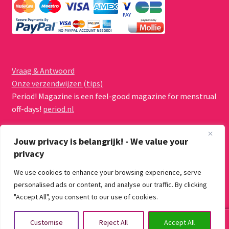
Vraag & Antwoord
Onze verzendwijzen (tips)
Period! Magazine is een feel-good magazine for menstrual
off-days!
period.nl
Jouw privacy is belangrijk! - We value your
privacy
We use cookies to enhance your browsing experience, serve
© Menstruatiecups.nl 2026
personalised ads or content, and analyse our traffic. By clicking
Algemene voorwaarden
Gebouwd met WooCommerce
.
"Accept All", you consent to our use of cookies.
0
Customise
Reject All
Accept All