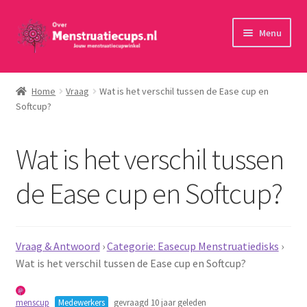
Ga
Ga
Menu
door
naar
naar
de
Home
navigatie
inhoud
Home
Vraag
Wat is het verschil tussen de Ease cup en
Softcup?
30 minuten persoonlijk advies
Menstruatiecups
Wat is het verschil tussen
Menstruatiedisks
de Ease cup en Softcup?
Menstruatiesponsjes
Vraag & Antwoord
›
Categorie: Easecup Menstruatiedisks
›
Wasbaar maandverband
Wat is het verschil tussen de Ease cup en Softcup?
Toebehoren
menscup
Medewerkers
gevraagd 10 jaar geleden