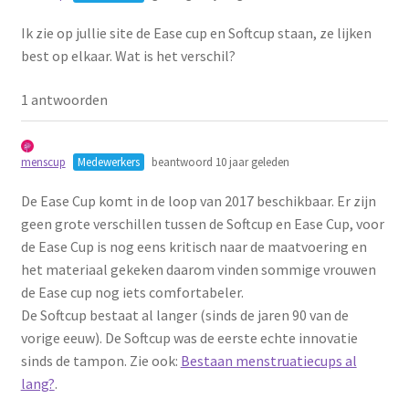
Schoonmaken
Ik zie op jullie site de Ease cup en Softcup staan, ze lijken
best op elkaar. Wat is het verschil?
Voordeelpakketten
1 antwoorden
Proefpakketten
menscup
Medewerkers
beantwoord 10 jaar geleden
wat je nog meer wil weten
De Ease Cup komt in de loop van 2017 beschikbaar. Er zijn
geen grote verschillen tussen de Softcup en Ease Cup, voor
de Ease Cup is nog eens kritisch naar de maatvoering en
het materiaal gekeken daarom vinden sommige vrouwen
de Ease cup nog iets comfortabeler.
De Softcup bestaat al langer (sinds de jaren 90 van de
vorige eeuw). De Softcup was de eerste echte innovatie
sinds de tampon. Zie ook:
Bestaan menstruatiecups al
lang?
.