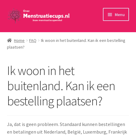
Ga
Ga
Menu
door
naar
naar
de
Home
navigatie
inhoud
Home
FAQ
Ik woon in het buitenland. Kan ik een bestelling
plaatsen?
30 minuten persoonlijk advies
Menstruatiecups
Ik woon in het
Menstruatiedisks
buitenland. Kan ik een
bestelling plaatsen?
Menstruatiesponsjes
Wasbaar maandverband
Ja, dat is geen probleem. Standaard kunnen bestellingen
Toebehoren
en betalingen uit Nederland, België, Luxemburg, Frankrijk