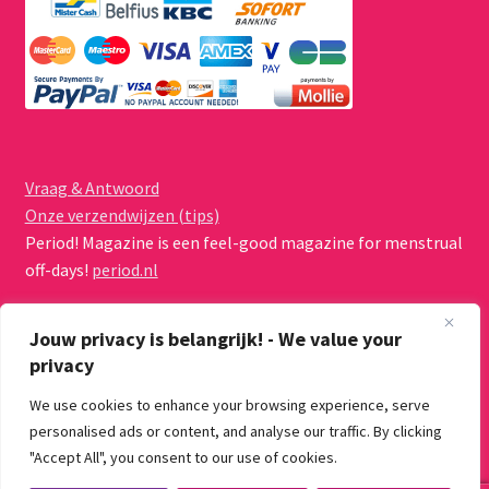
Vraag & Antwoord
Onze verzendwijzen (tips)
Period! Magazine is een feel-good magazine for menstrual
off-days!
period.nl
Jouw privacy is belangrijk! - We value your
privacy
We use cookies to enhance your browsing experience, serve
© Menstruatiecups.nl 2026
personalised ads or content, and analyse our traffic. By clicking
Algemene voorwaarden
Gebouwd met WooCommerce
.
"Accept All", you consent to our use of cookies.