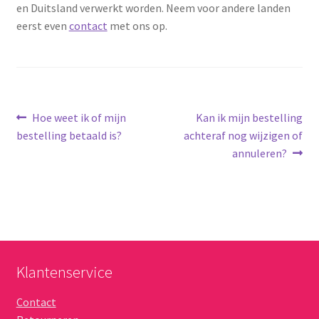
en Duitsland verwerkt worden. Neem voor andere landen
Schoonmaken
eerst even
contact
met ons op.
Voordeelpakketten
Proefpakketten
Bericht
Vorig
Volgend
Hoe weet ik of mijn
Kan ik mijn bestelling
wat je nog meer wil weten
bericht:
bericht:
bestelling betaald is?
achteraf nog wijzigen of
navigatie
annuleren?
Klantenservice
Contact