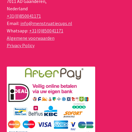
7011 AD
Gaanderen
,
Nederland
+31(0)850041171
Email:
info@menstruatiecups.nl
Whatsapp:
+31(0)850041171
Algemene voorwaarden
Privacy Policy