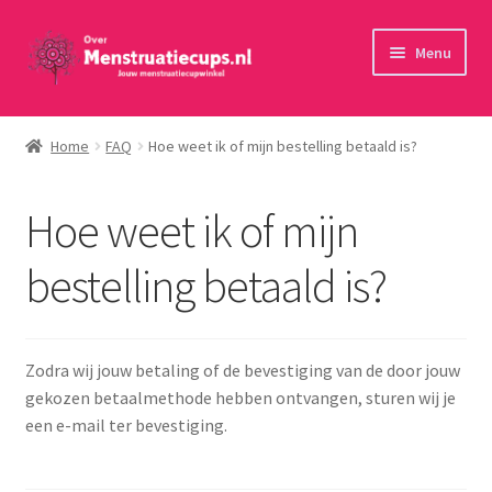
Ga
Ga
Menu
door
naar
naar
de
Home
navigatie
inhoud
Home
FAQ
Hoe weet ik of mijn bestelling betaald is?
30 minuten persoonlijk advies
Hoe weet ik of mijn
Menstruatiecups
bestelling betaald is?
Menstruatiedisks
Menstruatiesponsjes
Zodra wij jouw betaling of de bevestiging van de door jouw
gekozen betaalmethode hebben ontvangen, sturen wij je
Wasbaar maandverband
een e-mail ter bevestiging.
Toebehoren