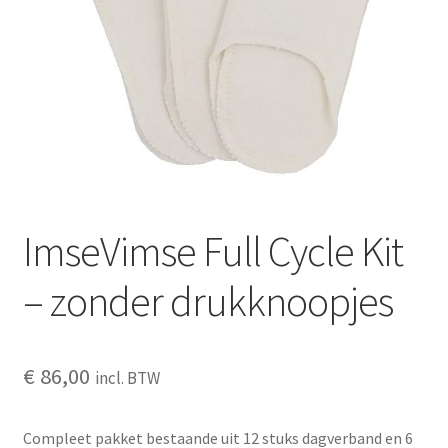
Schoonmaken
Voordeelpakketten
Proefpakketten
wat je nog meer wil weten
ImseVimse Full Cycle Kit
– zonder drukknoopjes
€
86,00
incl. BTW
Compleet pakket bestaande uit 12 stuks dagverband en 6