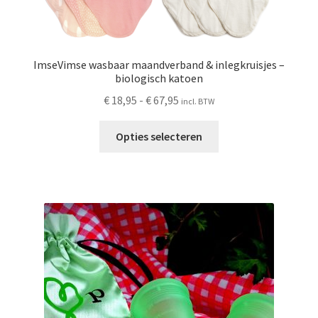
ImseVimse wasbaar maandverband & inlegkruisjes –
biologisch katoen
Prijsklasse:
€
18,95
-
€
67,95
incl. BTW
€ 18,95
Dit
tot
Opties selecteren
product
€ 67,95
heeft
meerdere
variaties.
Deze
optie
kan
gekozen
worden
op