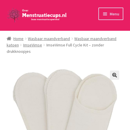
Ga
Ga
Menu
door
naar
naar
de
Home
navigatie
inhoud
Home
Wasbaar maandverband
Wasbaar maandverband
katoen
ImseVimse
ImseVimse Full Cycle Kit – zonder
30 minuten persoonlijk advies
drukknoopjes
Menstruatiecups
Menstruatiedisks
Menstruatiesponsjes
Wasbaar maandverband
Toebehoren