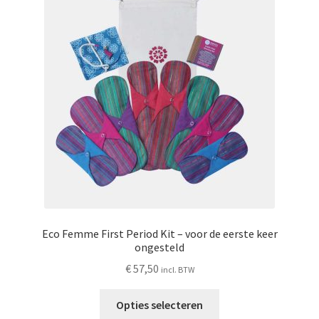
Eco Femme First Period Kit – voor de eerste keer
ongesteld
€
57,50
incl. BTW
Dit
Opties selecteren
product