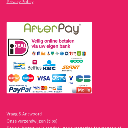
Privacy Policy
Vraag & Antwoord
Onze verzendwijzen (tips)