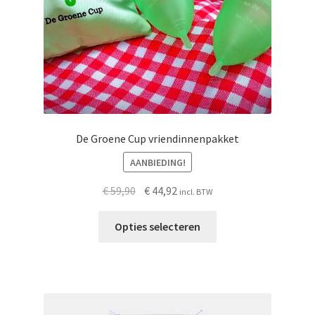
de
productpagina
De Groene Cup vriendinnenpakket
AANBIEDING!
Oorspronkelijke
Huidige
€
59,90
€
44,92
incl. BTW
prijs
prijs
was:
is:
Opties selecteren
€ 59,90.
€ 44,92.