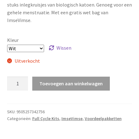
stuks inlegkruisjes van biologisch katoen. Genoeg voor een
gehele menstruatie. Met een gratis wet bag van
ImseVimse.
Kleur
Wissen
Uitverkocht
ImseVimse
Toevoegen aan winkelwagen
Full
Cycle
Kit
–
SKU:
9505257342756
Categorieën:
Full Cycle Kits
,
ImseVimse
,
Voordeelpakketten
zonder
drukknoopjes
aantal