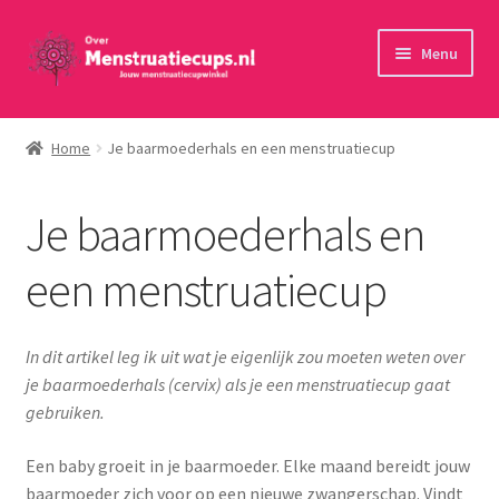
Ga
Ga
Menu
door
naar
naar
de
Home
navigatie
inhoud
Home
Je baarmoederhals en een menstruatiecup
30 minuten persoonlijk advies
Je baarmoederhals en
Menstruatiecups
een menstruatiecup
Menstruatiedisks
Menstruatiesponsjes
In dit artikel leg ik uit wat je eigenlijk zou moeten weten over
je baarmoederhals (cervix) als je een menstruatiecup gaat
Wasbaar maandverband
gebruiken.
Een baby groeit in je baarmoeder. Elke maand bereidt jouw
Toebehoren
baarmoeder zich voor op een nieuwe zwangerschap. Vindt