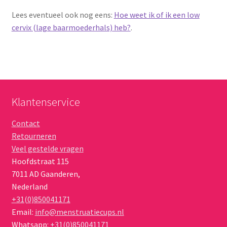
Lees eventueel ook nog eens:
Hoe weet ik of ik een low
cervix (lage baarmoederhals) heb?
.
Klantenservice
Contact
Retourneren
Veel gestelde vragen
Hoofdstraat 115
7011 AD
Gaanderen
,
Nederland
+31(0)850041171
Email:
info@menstruatiecups.nl
Whatsapp:
+31(0)850041171