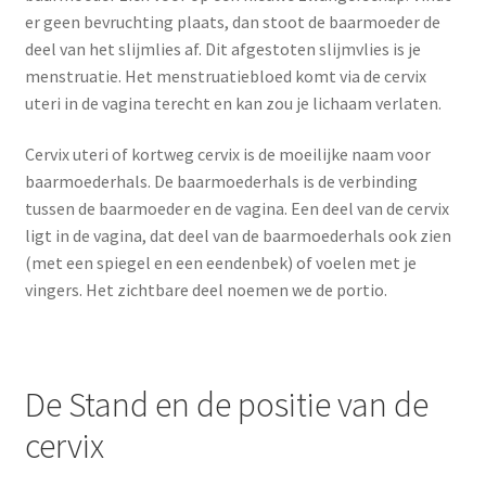
er geen bevruchting plaats, dan stoot de baarmoeder de
Schoonmaken
deel van het slijmlies af. Dit afgestoten slijmvlies is je
menstruatie. Het menstruatiebloed komt via de cervix
Voordeelpakketten
uteri in de vagina terecht en kan zou je lichaam verlaten.
Proefpakketten
Cervix uteri of kortweg cervix is de moeilijke naam voor
baarmoederhals. De baarmoederhals is de verbinding
wat je nog meer wil weten
tussen de baarmoeder en de vagina. Een deel van de cervix
ligt in de vagina, dat deel van de baarmoederhals ook zien
(met een spiegel en een eendenbek) of voelen met je
vingers. Het zichtbare deel noemen we de portio.
De Stand en de positie van de
cervix