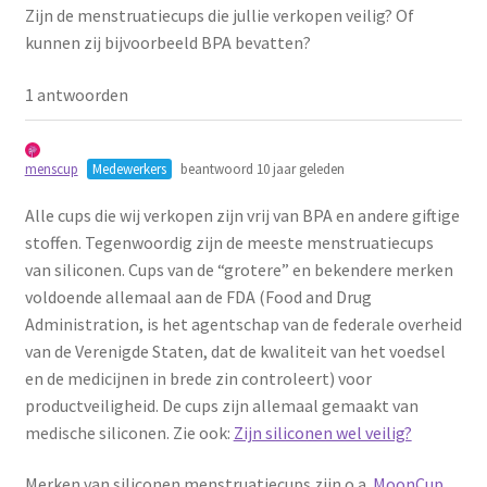
Zijn de menstruatiecups die jullie verkopen veilig? Of
Schoonmaken
kunnen zij bijvoorbeeld BPA bevatten?
Voordeelpakketten
1 antwoorden
Proefpakketten
menscup
Medewerkers
beantwoord 10 jaar geleden
wat je nog meer wil weten
Alle cups die wij verkopen zijn vrij van BPA en andere giftige
stoffen. Tegenwoordig zijn de meeste menstruatiecups
van siliconen. Cups van de “grotere” en bekendere merken
voldoende allemaal aan de FDA (Food and Drug
Administration, is het agentschap van de federale overheid
van de Verenigde Staten, dat de kwaliteit van het voedsel
en de medicijnen in brede zin controleert) voor
productveiligheid. De cups zijn allemaal gemaakt van
medische siliconen. Zie ook:
Zijn siliconen wel veilig?
Merken van siliconen menstruatiecups zijn o.a.
MoonCup
,