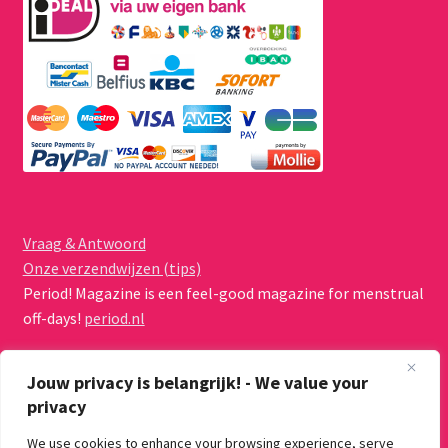
Vraag & Antwoord
Onze verzendwijzen (tips)
Period! Magazine is een feel-good magazine for menstrual
off-days!
period.nl
Jouw privacy is belangrijk! - We value your
privacy
We use cookies to enhance your browsing experience, serve
© Menstruatiecups.nl 2026