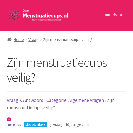
Ga
Ga
Menu
door
naar
naar
de
Home
navigatie
inhoud
Home
Vraag
Zijn menstruatiecups veilig?
30 minuten persoonlijk advies
Zijn menstruatiecups
Menstruatiecups
veilig?
Menstruatiedisks
Menstruatiesponsjes
Vraag & Antwoord
›
Categorie: Algemene vragen
›
Zijn
menstruatiecups veilig?
Wasbaar maandverband
menscup
Medewerkers
gevraagd 10 jaar geleden
Toebehoren