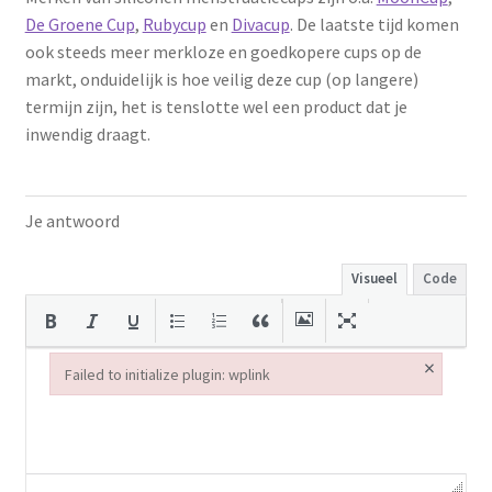
De Groene Cup
,
Rubycup
en
Divacup
. De laatste tijd komen
ook steeds meer merkloze en goedkopere cups op de
markt, onduidelijk is hoe veilig deze cup (op langere)
termijn zijn, het is tenslotte wel een product dat je
inwendig draagt.
Je antwoord
Visueel
Code
×
Failed to initialize plugin: wplink
Failed to initialize plugin: wplink