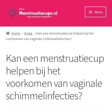
Ga
Ga
Menu
door
naar
naar
de
Home
navigatie
inhoud
Home
Vraag
Kan een menstruatiecup helpen bij het
voorkomen van vaginale schimmelinfecties?
30 minuten persoonlijk advies
Menstruatiecups
Kan een menstruatiecup
Menstruatiedisks
helpen bij het
voorkomen van vaginale
Menstruatiesponsjes
schimmelinfecties?
Wasbaar maandverband
Toebehoren