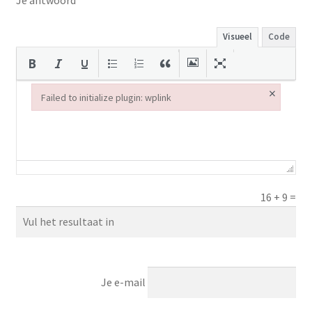
Je antwoord
Visueel
Code
×
Failed to initialize plugin: wplink
Failed to initialize plugin: wplink
16
+
9
=
Je e-mail