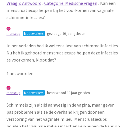
Vraag & Antwoord
›
Categorie: Medische vragen
›
Kan een
Schoonmaken
menstruatiecup helpen bij het voorkomen van vaginale
schimmelinfecties?
Voordeelpakketten
menscup
Medewerkers
gevraagd 10 jaar geleden
Proefpakketten
In het verleden had ik weleens last van schimmelinfecties.
Nu heb ik gehoord menstruatiecups helpen deze infecties
wat je nog meer wil weten
te voorkomen, klopt dat?
1 antwoorden
menscup
Medewerkers
beantwoord 10 jaar geleden
Schimmels zijn altijd aanwezig in de vagina, maar geven
pas problemen als ze de overhand krijgen door een
verstoring van het vaginale milieu. Menstruatiecups
houden het vaginale milieu intact en verkleinen de kans op