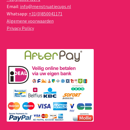
Email:
info@menstruatiecups.nl
Whatsapp:
+31(0)850041171
Algemene voorwaarden
Privacy Policy