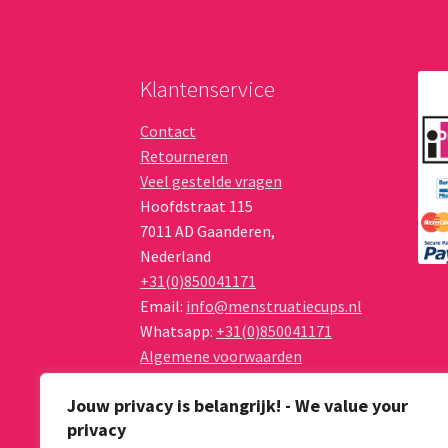
Klantenservice
Contact
Retourneren
Veel gestelde vragen
Hoofdstraat 115
7011 AD
Gaanderen
,
Nederland
+31(0)850041171
Email:
info@menstruatiecups.nl
Whatsapp:
+31(0)850041171
Algemene voorwaarden
Privacy Policy
Jouw privacy is belangrijk! - We value your
privacy