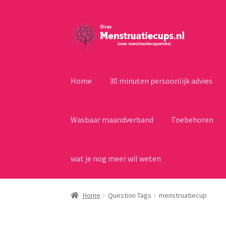
Ga
Ga
door
naar
naar
de
navigatie
inhoud
Home
30 minuten persoonlijk advies
Wasbaar maandverband
Toebehoren
wat je nog meer wil weten
Home
Question Tags
menstruatiecup