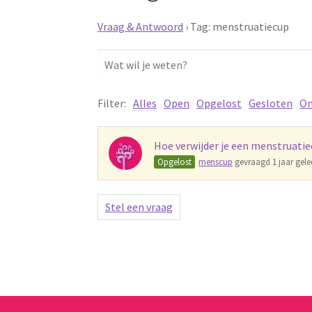
Vraag & Antwoord
›
Tag: menstruatiecup
Filter:
Alles
Open
Opgelost
Gesloten
On
Hoe verwijder je een menstruatie
Opgelost
menscup
gevraagd 1 jaar gel
Stel een vraag