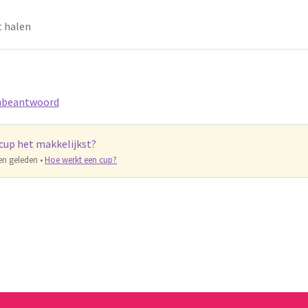
t halen
beantwoord
cup het makkelijkst?
n geleden
•
Hoe werkt een cup?