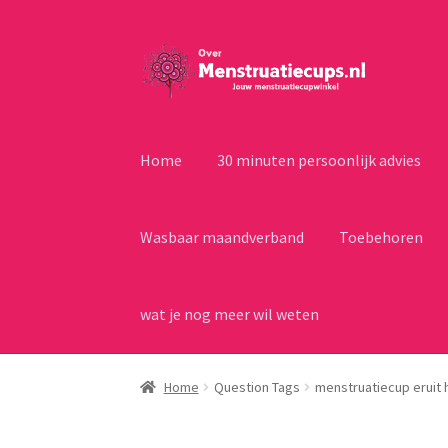
Ga
Ga
door
naar
naar
de
navigatie
inhoud
Home
30 minuten persoonlijk advies
Wasbaar maandverband
Toebehoren
wat je nog meer wil weten
Home
Question Tags
menstruatiecup eruit 