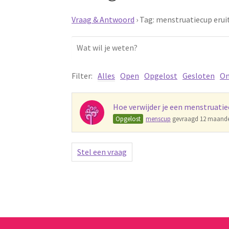
Vraag & Antwoord
›
Tag: menstruatiecup erui
Filter:
Alles
Open
Opgelost
Gesloten
On
Hoe verwijder je een menstruatie
Opgelost
menscup
gevraagd 12 maande
Stel een vraag