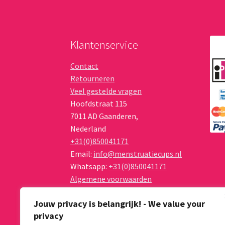
Klantenservice
Contact
Retourneren
Veel gestelde vragen
Hoofdstraat 115
7011 AD
Gaanderen
,
Nederland
+31(0)850041171
Email:
info@menstruatiecups.nl
Whatsapp:
+31(0)850041171
Algemene voorwaarden
Privacy Policy
Jouw privacy is belangrijk! - We value your
privacy