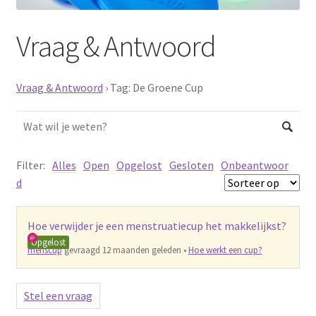
Schoonmaken
Vraag & Antwoord
Voordeelpakketten
Vraag & Antwoord
›
Tag: De Groene Cup
Proefpakketten
wat je nog meer wil weten
Filter:
Alles
Open
Opgelost
Gesloten
Onbeantwoor
d
Hoe verwijder je een menstruatiecup het makkelijkst?
Opgelost
menscup
gevraagd 12 maanden geleden
•
Hoe werkt een cup?
Stel een vraag