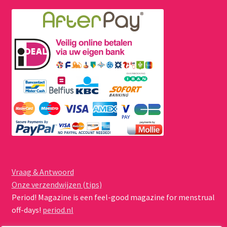
Vraag & Antwoord
Onze verzendwijzen (tips)
Period! Magazine is een feel-good magazine for menstrual
off-days!
period.nl