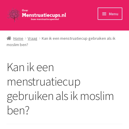
Ga
Ga
Menu
door
naar
naar
de
Home
navigatie
inhoud
Home
Vraag
Kan ik een menstruatiecup gebruiken als ik
moslim ben?
30 minuten persoonlijk advies
Menstruatiecups
Kan ik een
Menstruatiedisks
menstruatiecup
gebruiken als ik moslim
Menstruatiesponsjes
ben?
Wasbaar maandverband
Toebehoren