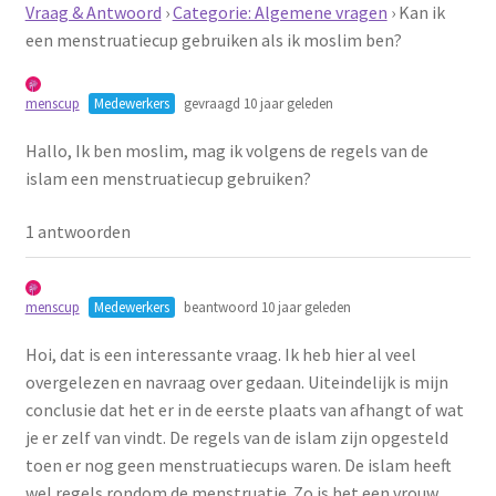
Vraag & Antwoord
›
Categorie: Algemene vragen
›
Kan ik
Schoonmaken
een menstruatiecup gebruiken als ik moslim ben?
Voordeelpakketten
menscup
Medewerkers
gevraagd 10 jaar geleden
Proefpakketten
Hallo, Ik ben moslim, mag ik volgens de regels van de
islam een menstruatiecup gebruiken?
wat je nog meer wil weten
1 antwoorden
menscup
Medewerkers
beantwoord 10 jaar geleden
Hoi, dat is een interessante vraag. Ik heb hier al veel
overgelezen en navraag over gedaan. Uiteindelijk is mijn
conclusie dat het er in de eerste plaats van afhangt of wat
je er zelf van vindt. De regels van de islam zijn opgesteld
toen er nog geen menstruatiecups waren. De islam heeft
wel regels rondom de menstruatie. Zo is het een vrouw