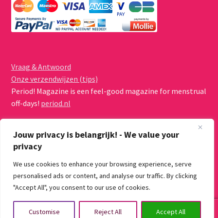
Vraag & Antwoord
Onze verzendwijzen (tips)
Period! Magazine is een feel-good magazine for menstrual
off-days!
period.nl
Jouw privacy is belangrijk! - We value your
privacy
We use cookies to enhance your browsing experience, serve
© Menstruatiecups.nl 2026
personalised ads or content, and analyse our traffic. By clicking
Algemene voorwaarden
Gebouwd met WooCommerce
.
"Accept All", you consent to our use of cookies.
0
Customise
Reject All
Accept All