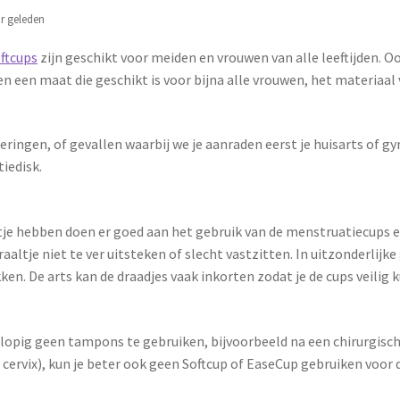
r geleden
ftcups
zijn geschikt voor meiden en vrouwen van alle leeftijden. O
 een maat die geschikt is voor bijna alle vrouwen, het materiaal
eringen, of gevallen waarbij we je aanraden eerst je huisarts of g
iedisk.
tje hebben doen er goed aan het gebruik van de menstruatiecups e
raaltje niet te ver uitsteken of slecht vastzitten. In uitzonderlijk
en. De arts kan de draadjes vaak inkorten zodat je de cups veilig ku
orlopig geen tampons te gebruiken, bijvoorbeeld na een chirurgisch
e cervix), kun je beter ook geen Softcup of EaseCup gebruiken voor