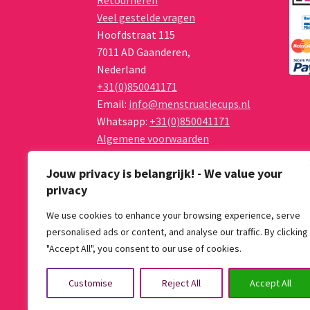
Retourneren
Veel gestelde vragen
Hoofdstraat 115
7011 AD
Gaanderen
,
Nederland
+31(0)850041171
Email:
info@menstruatiecups.nl
Whatsapp:
+31(0)850041171
Algemene voorwaarden
Privacy Policy
Jouw privacy is belangrijk! - We value your
privacy
We use cookies to enhance your browsing experience, serve
personalised ads or content, and analyse our traffic. By clicking
© Menstruatiecups.nl 2026
"Accept All", you consent to our use of cookies.
Algemene voorwaarden
Gebouwd met Wo
Customise
Reject All
Accept All