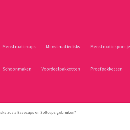
Menstruatiecups
Menstruatiedisks
Menstruatiesponsje
Schoonmaken
Voordeelpakketten
Proefpakketten
isks zoals Easecups en Softcups gebruiken?