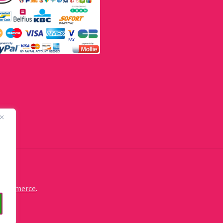
oCommerce
.