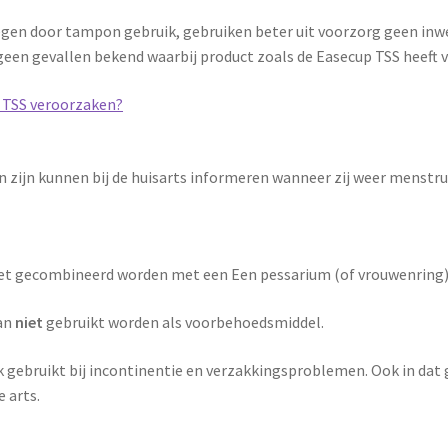
egen door tampon gebruik, gebruiken beter uit voorzorg geen in
n geen gevallen bekend waarbij product zoals de Easecup TSS heeft 
p TSS veroorzaken?
n zijn kunnen bij de huisarts informeren wanneer zij weer menstr
iet gecombineerd worden met een Een pessarium (of vrouwenring)
kan
niet
gebruikt worden als voorbehoedsmiddel.
gebruikt bij incontinentie en verzakkingsproblemen. Ook in dat 
e arts.