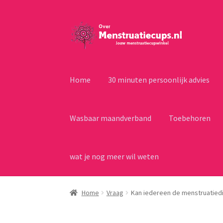
Ga
Ga
door
naar
naar
de
navigatie
inhoud
Home
30 minuten persoonlijk advies
Wasbaar maandverband
Toebehoren
wat je nog meer wil weten
Home
Vraag
Kan iedereen de menstruatied