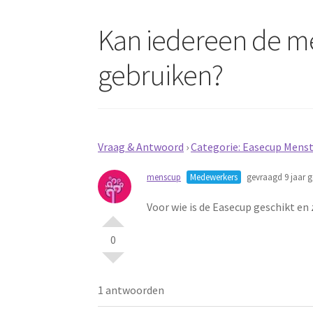
Kan iedereen de me
gebruiken?
Vraag & Antwoord
›
Categorie: Easecup Menst
menscup
Medewerkers
gevraagd 9 jaar g
Voor wie is de Easecup geschikt en 
0
1 antwoorden