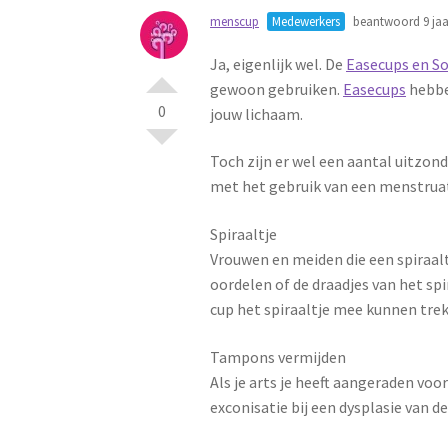
menscup
Medewerkers
beantwoord 9 jaa
Ja, eigenlijk wel. De
Easecups en So
gewoon gebruiken.
Easecups
hebben
0
jouw lichaam.
Toch zijn er wel een aantal uitzond
met het gebruik van een menstruat
Spiraaltje
Vrouwen en meiden die een spiraal
oordelen of de draadjes van het spi
cup het spiraaltje mee kunnen trekk
Tampons vermijden
Als je arts je heeft aangeraden vo
exconisatie bij een dysplasie van d