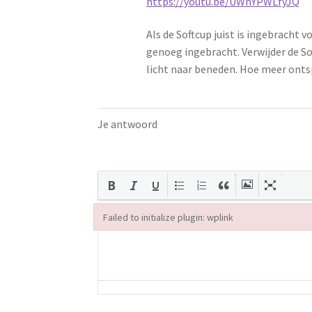
https://youtu.be/UWnYPWLfyJQ
Als de Softcup juist is ingebracht vo
genoeg ingebracht. Verwijder de So
licht naar beneden. Hoe meer ontsp
Je antwoord
Failed to initialize plugin: wplink
Failed to initialize plugin: wplink