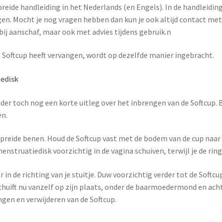
breide handleiding in het Nederlands (en Engels). In de handleidin
en. Mocht je nog vragen hebben dan kun je ook altijd contact me
s bij aanschaf, maar ook met advies tijdens gebruik.n
de Softcup heeft vervangen, wordt op dezelfde manier ingebracht.
edisk
onder toch nog een korte uitleg over het inbrengen van de Softcup
en.
preide benen. Houd de Softcup vast met de bodem van de cup naar 
 menstruatiedisk voorzichtig in de vagina schuiven, terwijl je de 
 in de richting van je stuitje. Duw voorzichtig verder tot de Softc
 schuift nu vanzelf op zijn plaats, onder de baarmoedermond en ac
gen en verwijderen van de Softcup.