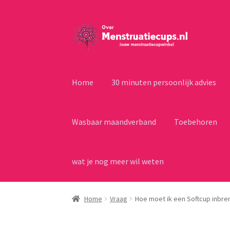
Ga
Ga
door
naar
naar
de
navigatie
inhoud
Home
30 minuten persoonlijk advies
Wasbaar maandverband
Toebehoren
wat je nog meer wil weten
Home
Vraag
Hoe moet ik een Softcup inbre