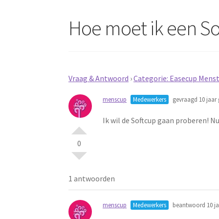
Hoe moet ik een S
Vraag & Antwoord
›
Categorie: Easecup Menst
menscup
Medewerkers
gevraagd 10 jaar 
Ik wil de Softcup gaan proberen! Nu
0
1 antwoorden
menscup
Medewerkers
beantwoord 10 ja