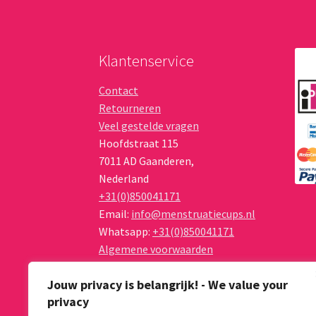
Klantenservice
Contact
Retourneren
Veel gestelde vragen
Hoofdstraat 115
7011 AD
Gaanderen
,
Nederland
+31(0)850041171
Email:
info@menstruatiecups.nl
Whatsapp:
+31(0)850041171
Algemene voorwaarden
Privacy Policy
Jouw privacy is belangrijk! - We value your
privacy