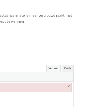
eestal naarmate je meer vertrouwd raakt met
cept te wennen.
Visueel
Code
×