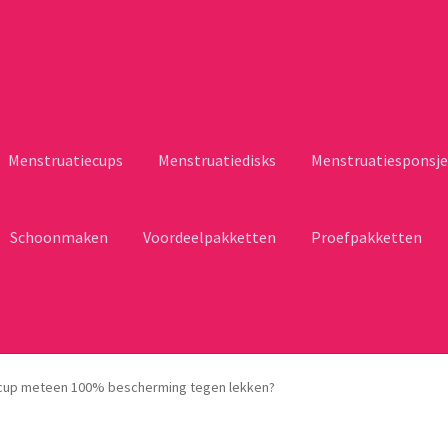
Menstruatiecups
Menstruatiedisks
Menstruatiesponsje
Schoonmaken
Voordeelpakketten
Proefpakketten
ecup meteen 100% bescherming tegen lekken?