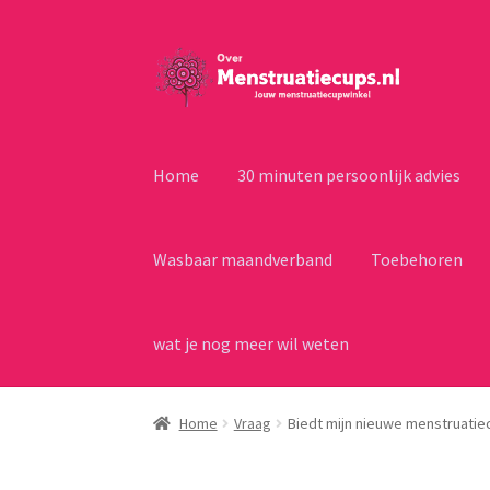
Ga
Ga
door
naar
naar
de
navigatie
inhoud
Home
30 minuten persoonlijk advies
Wasbaar maandverband
Toebehoren
wat je nog meer wil weten
Home
Vraag
Biedt mijn nieuwe menstruati