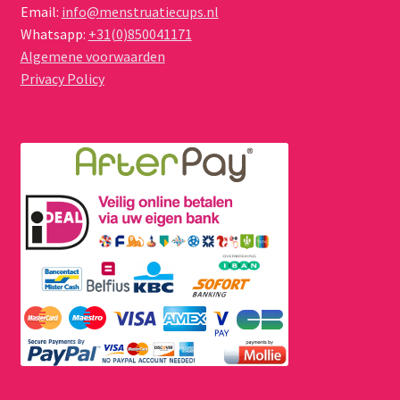
Email:
info@menstruatiecups.nl
Whatsapp:
+31(0)850041171
Algemene voorwaarden
Privacy Policy