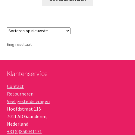
product
€ 19,95
heeft
meerdere
variaties.
Deze
optie
Enig resultaat
kan
gekozen
worden
op
Klantenservice
de
Contact
productpagina
Retourneren
Veel gestelde vragen
Hoofdstraat 115
7011 AD
Gaanderen
,
Nederland
+31(0)850041171