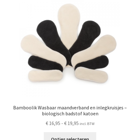
Schoonmaken
Voordeelpakketten
Proefpakketten
wat je nog meer wil weten
Bamboolik Wasbaar maandverband en inlegkruisjes –
biologisch badstof katoen
Prijsklasse:
€
16,95
-
€
19,95
incl. BTW
€ 16,95
Dit
tot
Opties selecteren