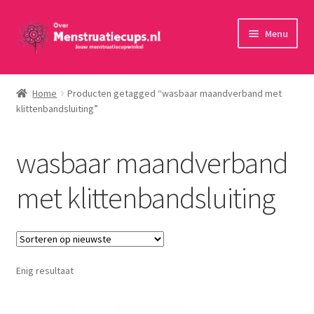
Ga
Ga
Menu
door
naar
naar
de
Home
navigatie
inhoud
Home
Producten getagged “wasbaar maandverband met
klittenbandsluiting”
30 minuten persoonlijk advies
Menstruatiecups
wasbaar maandverband
Menstruatiedisks
met klittenbandsluiting
Menstruatiesponsjes
Wasbaar maandverband
Enig resultaat
Toebehoren