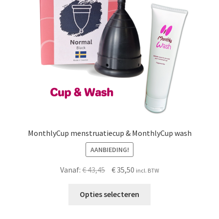
Schoonmaken
Voordeelpakketten
Proefpakketten
wat je nog meer wil weten
MonthlyCup menstruatiecup & MonthlyCup wash
AANBIEDING!
Oorspronkelijke
Huidige
Vanaf:
€
43,45
€
35,50
incl. BTW
prijs
prijs
was:
is:
Opties selecteren
€ 43,45.
€ 35,50.