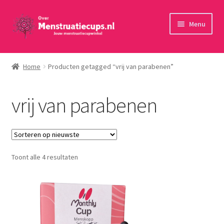
Ga
Ga
Menu
door
naar
naar
de
Home
navigatie
inhoud
Home
Producten getagged “vrij van parabenen”
30 minuten persoonlijk advies
vrij van parabenen
Menstruatiecups
Menstruatiedisks
Gesorteerd
Toont alle 4 resultaten
Menstruatiesponsjes
op
nieuwste
Wasbaar maandverband
Toebehoren