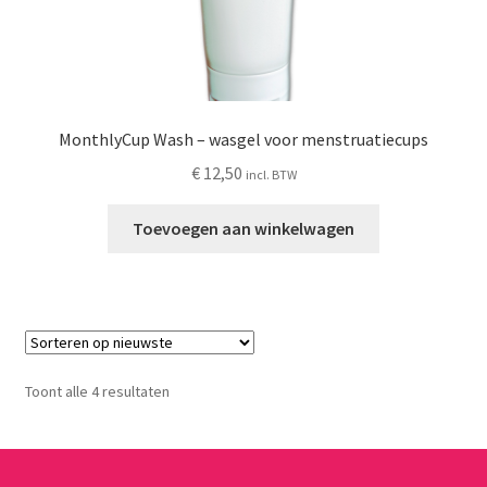
MonthlyCup Wash – wasgel voor menstruatiecups
€
12,50
incl. BTW
Toevoegen aan winkelwagen
Gesorteerd
Toont alle 4 resultaten
op
nieuwste