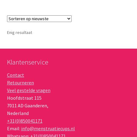
Enig resultaat
Klantenservice
Contact
Retourneren
Veel gestelde vragen
Hoofdstraat 115
7011 AD
Gaanderen
,
Nederland
+31(0)850041171
Email:
info@menstruatiecups.nl
Whatsapp:
+31(0)850041171