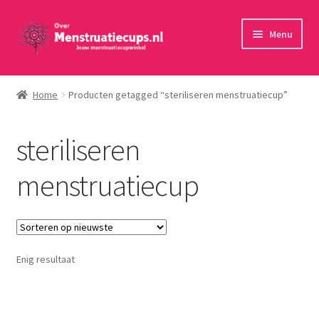
Ga
Ga
Menu
door
naar
naar
de
Home
navigatie
inhoud
Home
Producten getagged “steriliseren menstruatiecup”
30 minuten persoonlijk advies
steriliseren
Menstruatiecups
menstruatiecup
Menstruatiedisks
Menstruatiesponsjes
Enig resultaat
Wasbaar maandverband
Toebehoren