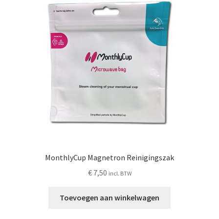
Schoonmaken
Voordeelpakketten
Proefpakketten
wat je nog meer wil weten
MonthlyCup Magnetron Reinigingszak
€
7,50
incl. BTW
Toevoegen aan winkelwagen