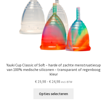
Schoonmaken
Voordeelpakketten
Proefpakketten
wat je nog meer wil weten
Yuuki Cup Classic of Soft – harde of zachte menstruatiecup
van 100% medische siliconen – transparant of regenboog
kleur
Prijsklasse:
€
19,98
-
€
24,98
incl. BTW
€ 19,98
Dit
tot
Opties selecteren
product
€ 24,98
heeft