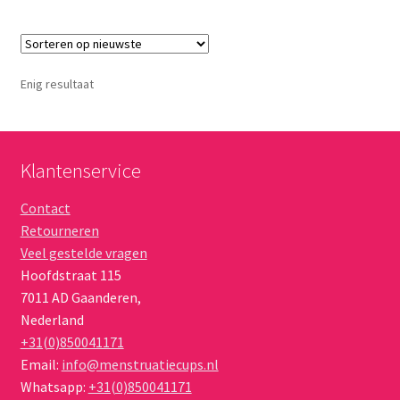
meerdere
variaties.
Deze
optie
Enig resultaat
kan
gekozen
worden
op
Klantenservice
de
Contact
productpagina
Retourneren
Veel gestelde vragen
Hoofdstraat 115
7011 AD
Gaanderen
,
Nederland
+31(0)850041171
Email:
info@menstruatiecups.nl
Whatsapp:
+31(0)850041171