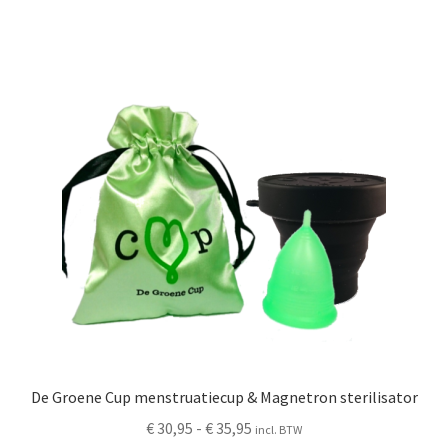
meerdere
variaties.
Deze
optie
kan
gekozen
worden
op
de
productpagina
De Groene Cup menstruatiecup & Magnetron sterilisator
Prijsklasse:
€
30,95
-
€
35,95
incl. BTW