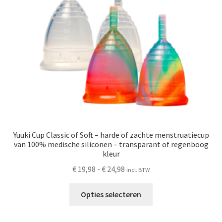
Schoonmaken
Voordeelpakketten
Proefpakketten
wat je nog meer wil weten
Yuuki Cup Classic of Soft – harde of zachte menstruatiecup
van 100% medische siliconen – transparant of regenboog
kleur
Prijsklasse:
€
19,98
-
€
24,98
incl. BTW
€ 19,98
Dit
tot
Opties selecteren
product
€ 24,98
heeft