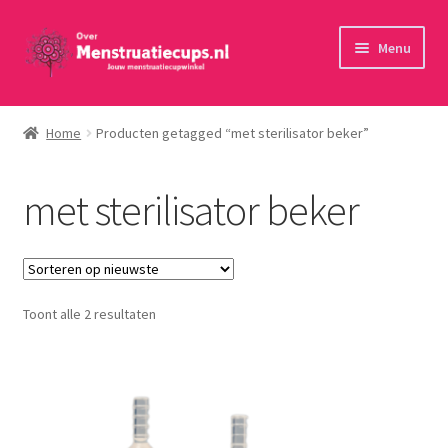
Ga
Ga
Menu
door
naar
naar
de
Home
navigatie
inhoud
Home
Producten getagged “met sterilisator beker”
30 minuten persoonlijk advies
met sterilisator beker
Menstruatiecups
Menstruatiedisks
Gesorteerd
Toont alle 2 resultaten
Menstruatiesponsjes
op
nieuwste
Wasbaar maandverband
Toebehoren