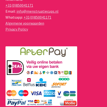
+31(0)850041171
Email:
info@menstruatiecups.nl
Whatsapp:
+31(0)850041171
Algemene voorwaarden
Privacy Policy