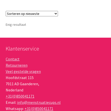
Enig resultaat
Klantenservice
Contact
Retourneren
Veel gestelde vragen
Hoofdstraat 115
7011 AD
Gaanderen
,
Nederland
+31(0)850041171
Email:
info@menstruatiecups.nl
Whatsapp:
+31(0)850041171