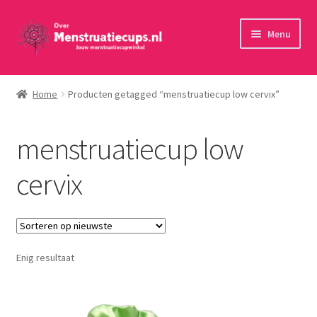
Ga
Ga
Menu
door
naar
naar
de
Home
navigatie
inhoud
Home
Producten getagged “menstruatiecup low cervix”
30 minuten persoonlijk advies
menstruatiecup low
Menstruatiecups
cervix
Menstruatiedisks
Menstruatiesponsjes
Enig resultaat
Wasbaar maandverband
Toebehoren