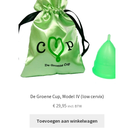
Schoonmaken
Voordeelpakketten
Proefpakketten
wat je nog meer wil weten
De Groene Cup, Model IV (low cervix)
€
29,95
incl. BTW
Toevoegen aan winkelwagen