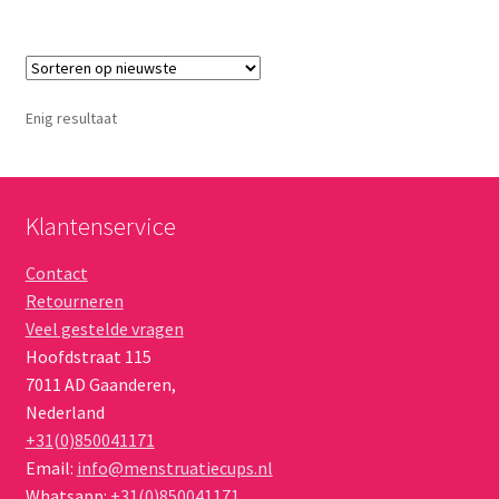
Enig resultaat
Klantenservice
Contact
Retourneren
Veel gestelde vragen
Hoofdstraat 115
7011 AD
Gaanderen
,
Nederland
+31(0)850041171
Email:
info@menstruatiecups.nl
Whatsapp:
+31(0)850041171