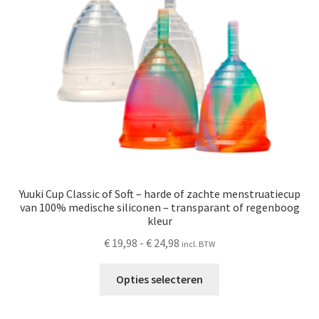
Schoonmaken
Voordeelpakketten
Proefpakketten
wat je nog meer wil weten
Yuuki Cup Classic of Soft – harde of zachte menstruatiecup
van 100% medische siliconen – transparant of regenboog
kleur
Prijsklasse:
€
19,98
-
€
24,98
incl. BTW
€ 19,98
Dit
tot
Opties selecteren
product
€ 24,98
heeft