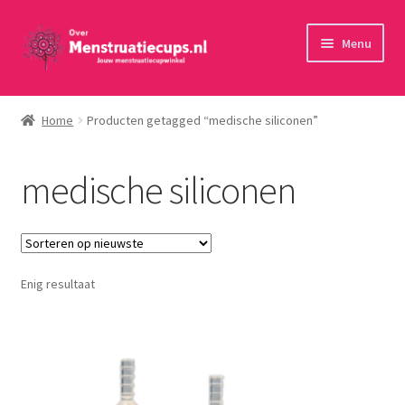
Ga
Ga
Menu
door
naar
naar
de
Home
navigatie
inhoud
Home
Producten getagged “medische siliconen”
30 minuten persoonlijk advies
medische siliconen
Menstruatiecups
Menstruatiedisks
Enig resultaat
Menstruatiesponsjes
Wasbaar maandverband
Toebehoren