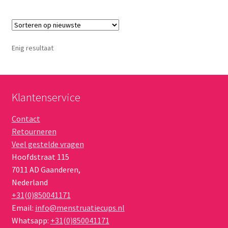
meerdere
variaties.
Deze
optie
Enig resultaat
kan
gekozen
worden
op
Klantenservice
de
Contact
productpagina
Retourneren
Veel gestelde vragen
Hoofdstraat 115
7011 AD
Gaanderen
,
Nederland
+31(0)850041171
Email:
info@menstruatiecups.nl
Whatsapp:
+31(0)850041171