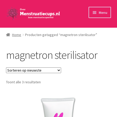
Ga
Ga
Menu
door
naar
naar
de
Home
navigatie
inhoud
Home
Producten getagged “magnetron sterilisator”
30 minuten persoonlijk advies
magnetron sterilisator
Menstruatiecups
Menstruatiedisks
Gesorteerd
Toont alle 3 resultaten
Menstruatiesponsjes
op
nieuwste
Wasbaar maandverband
Toebehoren