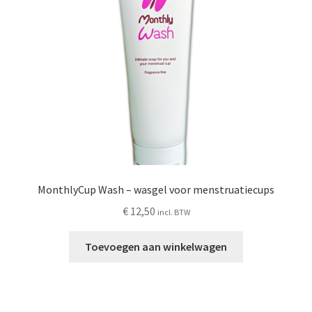
Schoonmaken
Voordeelpakketten
Proefpakketten
wat je nog meer wil weten
MonthlyCup Wash – wasgel voor menstruatiecups
€
12,50
incl. BTW
Toevoegen aan winkelwagen