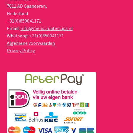
7011 AD
Gaanderen
,
Nederland
+31(0)850041171
Email:
info@menstruatiecups.nl
Whatsapp:
+31(0)850041171
Algemene voorwaarden
Privacy Policy