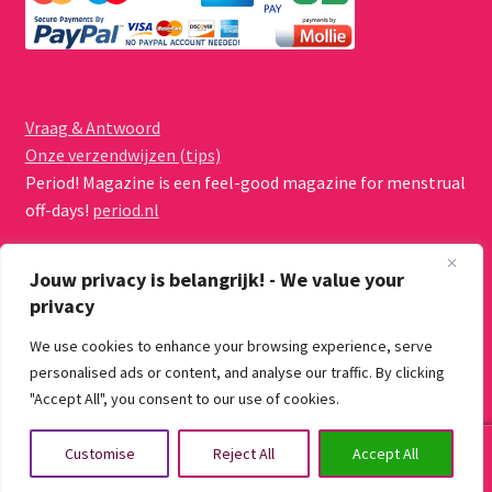
Vraag & Antwoord
Onze verzendwijzen (tips)
Period! Magazine is een feel-good magazine for menstrual
off-days!
period.nl
Jouw privacy is belangrijk! - We value your
privacy
We use cookies to enhance your browsing experience, serve
© Menstruatiecups.nl 2026
personalised ads or content, and analyse our traffic. By clicking
Algemene voorwaarden
Gebouwd met WooCommerce
.
"Accept All", you consent to our use of cookies.
0
Customise
Reject All
Accept All
Zoeken
Zoeken