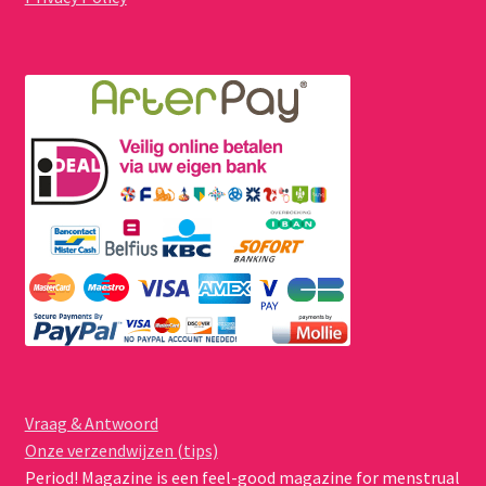
Vraag & Antwoord
Onze verzendwijzen (tips)
Period! Magazine is een feel-good magazine for menstrual