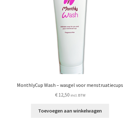
Schoonmaken
Voordeelpakketten
Proefpakketten
wat je nog meer wil weten
MonthlyCup Wash – wasgel voor menstruatiecups
€
12,50
incl. BTW
Toevoegen aan winkelwagen