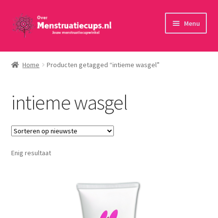
Ga
Ga
Menu
door
naar
naar
de
Home
navigatie
inhoud
Home
Producten getagged “intieme wasgel”
30 minuten persoonlijk advies
intieme wasgel
Menstruatiecups
Menstruatiedisks
Enig resultaat
Menstruatiesponsjes
Wasbaar maandverband
Toebehoren