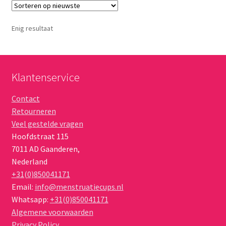
Enig resultaat
Klantenservice
Contact
Retourneren
Veel gestelde vragen
Hoofdstraat 115
7011 AD
Gaanderen
,
Nederland
+31(0)850041171
Email:
info@menstruatiecups.nl
Whatsapp:
+31(0)850041171
Algemene voorwaarden
Privacy Policy