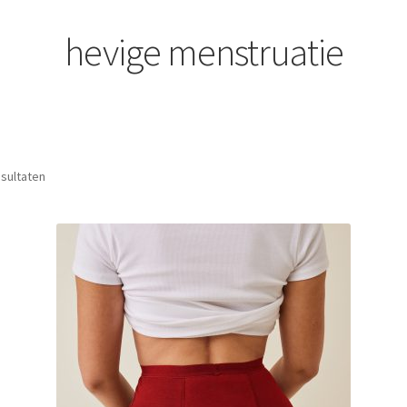
hevige menstruatie
Gesorteerd
esultaten
op
nieuwste