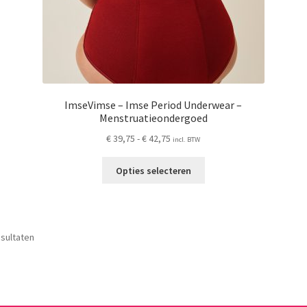
ImseVimse – Imse Period Underwear –
Menstruatieondergoed
Prijsklasse:
€
39,75
-
€
42,75
incl. BTW
€ 39,75
Dit
tot
Opties selecteren
product
€ 42,75
heeft
meerdere
variaties.
Gesorteerd
esultaten
Deze
op
optie
nieuwste
kan
gekozen
worden