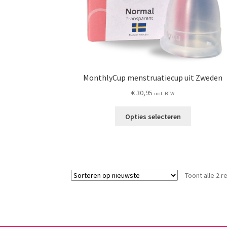
MonthlyCup menstruatiecup uit Zweden
€
30,95
incl. BTW
Dit
Opties selecteren
product
heeft
meerdere
variaties.
Deze
Toont alle 2 r
optie
kan
gekozen
worden
op