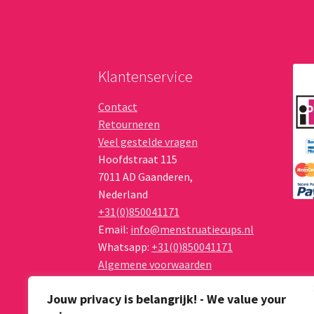
de
productpag
Klantenservice
Contact
Retourneren
Veel gestelde vragen
Hoofdstraat 115
7011 AD
Gaanderen
,
Nederland
+31(0)850041171
Email:
info@menstruatiecups.nl
Whatsapp:
+31(0)850041171
Algemene voorwaarden
Privacy Policy
Jouw privacy is belangrijk! - We value your