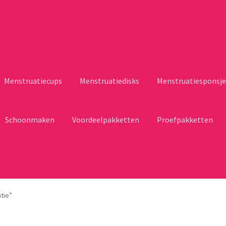
Menstruatiecups
Menstruatiedisks
Menstruatiesponsje
Schoonmaken
Voordeelpakketten
Proefpakketten
tie”