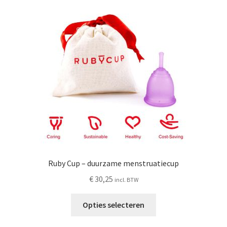
Schoonmaken
Voordeelpakketten
Proefpakketten
wat je nog meer wil weten
Ruby Cup – duurzame menstruatiecup
€
30,25
incl. BTW
Dit
Opties selecteren
product
heeft