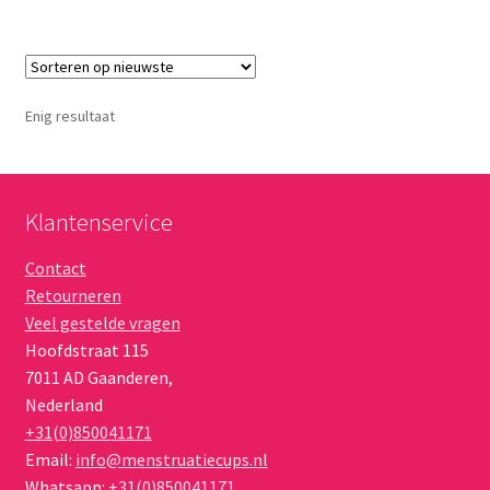
meerdere
variaties.
Deze
optie
Enig resultaat
kan
gekozen
worden
op
Klantenservice
de
Contact
productpagina
Retourneren
Veel gestelde vragen
Hoofdstraat 115
7011 AD
Gaanderen
,
Nederland
+31(0)850041171
Email:
info@menstruatiecups.nl
Whatsapp:
+31(0)850041171