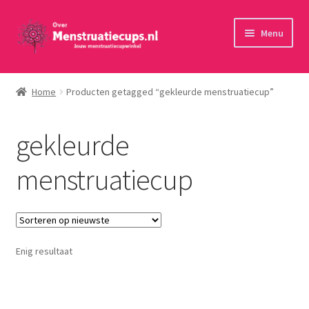
Ga
Ga
Menu
door
naar
naar
de
Home
navigatie
inhoud
Home
Producten getagged “gekleurde menstruatiecup”
30 minuten persoonlijk advies
gekleurde
Menstruatiecups
menstruatiecup
Menstruatiedisks
Menstruatiesponsjes
Enig resultaat
Wasbaar maandverband
Toebehoren