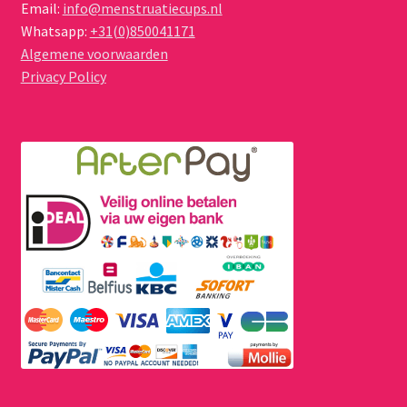
Email:
info@menstruatiecups.nl
Whatsapp:
+31(0)850041171
Algemene voorwaarden
Privacy Policy