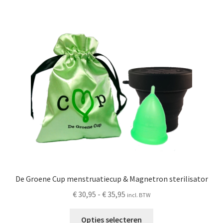
Deze
optie
kan
gekozen
worden
op
de
productpagina
De Groene Cup menstruatiecup & Magnetron sterilisator
Prijsklasse:
€
30,95
-
€
35,95
incl. BTW
€ 30,95
Dit
tot
Opties selecteren