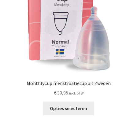
Schoonmaken
Voordeelpakketten
Proefpakketten
wat je nog meer wil weten
MonthlyCup menstruatiecup uit Zweden
€
30,95
incl. BTW
Dit
Opties selecteren
product
heeft
meerdere
variaties.