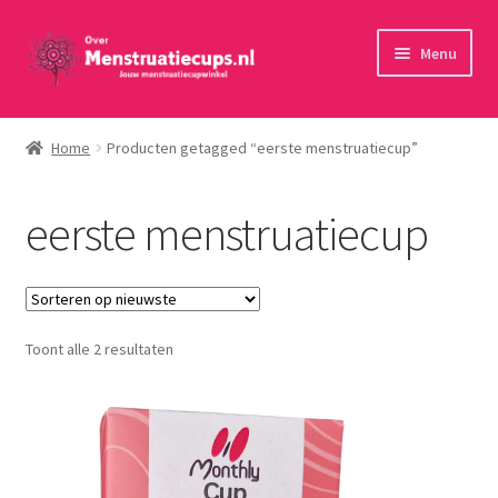
Ga
Ga
Menu
door
naar
naar
de
Home
navigatie
inhoud
Home
Producten getagged “eerste menstruatiecup”
30 minuten persoonlijk advies
eerste menstruatiecup
Menstruatiecups
Menstruatiedisks
Gesorteerd
Toont alle 2 resultaten
Menstruatiesponsjes
op
nieuwste
Wasbaar maandverband
Toebehoren