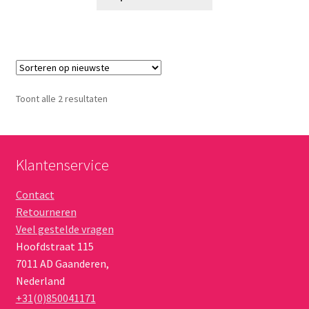
product
€ 35,95
heeft
meerdere
variaties.
Deze
optie
Gesorteerd
Toont alle 2 resultaten
kan
op
gekozen
nieuwste
worden
op
Klantenservice
de
Contact
productpagina
Retourneren
Veel gestelde vragen
Hoofdstraat 115
7011 AD
Gaanderen
,
Nederland
+31(0)850041171