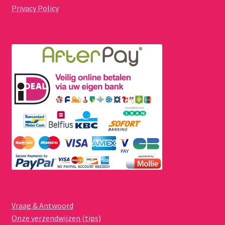
Privacy Policy
Vraag & Antwoord
Onze verzendwijzen (tips)