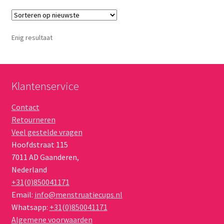
variaties.
Deze
optie
Enig resultaat
kan
gekozen
worden
op
Klantenservice
de
Contact
productpagina
Retourneren
Veel gestelde vragen
Hoofdstraat 115
7011 AD
Gaanderen
,
Nederland
+31(0)850041171
Email:
info@menstruatiecups.nl
Whatsapp:
+31(0)850041171
Algemene voorwaarden