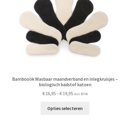
Schoonmaken
Voordeelpakketten
Proefpakketten
wat je nog meer wil weten
Bamboolik Wasbaar maandverband en inlegkruisjes –
biologisch badstof katoen
Prijsklasse:
€
16,95
-
€
19,95
incl. BTW
€ 16,95
Dit
tot
Opties selecteren
product
€ 19,95
heeft
meerdere