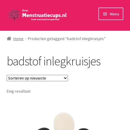
Ga
Ga
Menu
door
naar
naar
de
Home
navigatie
inhoud
Home
Producten getagged “badstof inlegkruisjes”
30 minuten persoonlijk advies
badstof inlegkruisjes
Menstruatiecups
Menstruatiedisks
Enig resultaat
Menstruatiesponsjes
Wasbaar maandverband
Toebehoren