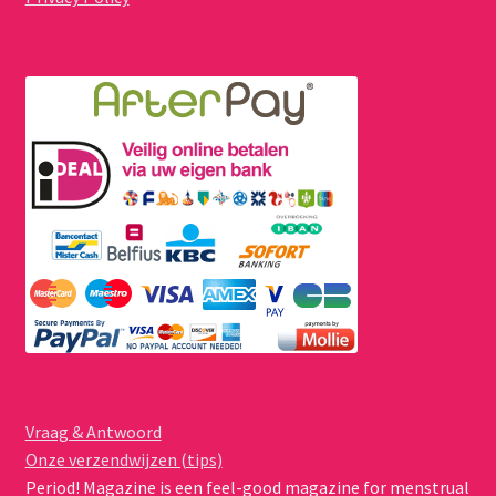
Vraag & Antwoord
Onze verzendwijzen (tips)
Period! Magazine is een feel-good magazine for menstrual