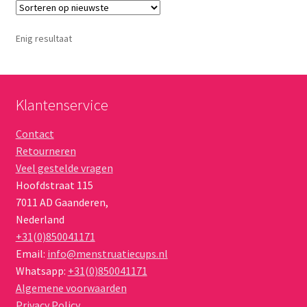
Enig resultaat
Klantenservice
Contact
Retourneren
Veel gestelde vragen
Hoofdstraat 115
7011 AD
Gaanderen
,
Nederland
+31(0)850041171
Email:
info@menstruatiecups.nl
Whatsapp:
+31(0)850041171
Algemene voorwaarden
Privacy Policy