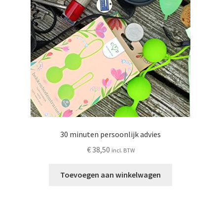
Schoonmaken
Voordeelpakketten
Proefpakketten
wat je nog meer wil weten
30 minuten persoonlijk advies
€
38,50
incl. BTW
Toevoegen aan winkelwagen