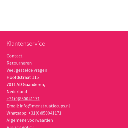
Klantenservice
Contact
Retourneren
Veel gestelde vragen
Hoofdstraat 115
7011 AD
Gaanderen
,
Nederland
+31(0)850041171
Email:
info@menstruatiecups.nl
Whatsapp:
+31(0)850041171
Algemene voorwaarden
Privacy Policy