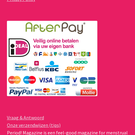
Vraag & Antwoord
Onze verzendwijzen (tips)
Period! Magazine is een feel-good magazine for menstrual