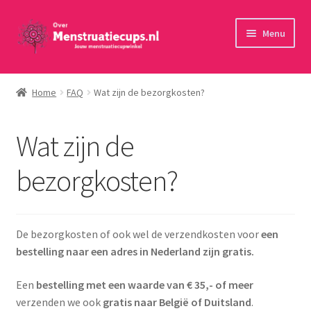
Ga
Ga
Menu
door
naar
naar
de
Home
navigatie
inhoud
Home
FAQ
Wat zijn de bezorgkosten?
30 minuten persoonlijk advies
Wat zijn de
Menstruatiecups
bezorgkosten?
Menstruatiedisks
Menstruatiesponsjes
De bezorgkosten of ook wel de verzendkosten voor
een
bestelling naar een adres in Nederland zijn gratis.
Wasbaar maandverband
Een
bestelling met een waarde van € 35,- of meer
Toebehoren
verzenden we ook
gratis naar België of Duitsland
.