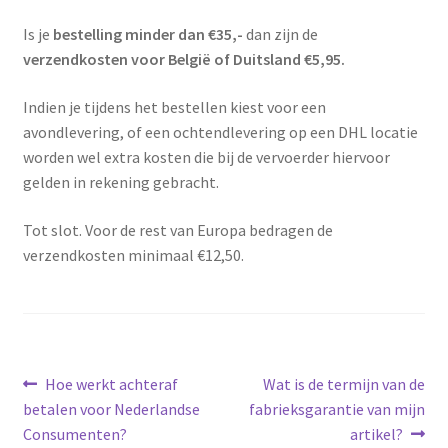
Schoonmaken
Is je
bestelling minder dan €35,-
dan zijn de
verzendkosten voor België of Duitsland €5,95.
Voordeelpakketten
Indien je tijdens het bestellen kiest voor een
avondlevering, of een ochtendlevering op een DHL locatie
Proefpakketten
worden wel extra kosten die bij de vervoerder hiervoor
gelden in rekening gebracht.
wat je nog meer wil weten
Tot slot. Voor de rest van Europa bedragen de
verzendkosten minimaal €12,50.
Bericht
Vorig
Volgend
Hoe werkt achteraf
Wat is de termijn van de
bericht:
bericht:
betalen voor Nederlandse
fabrieksgarantie van mijn
navigatie
Consumenten?
artikel?