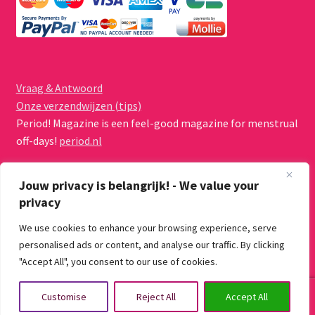
Vraag & Antwoord
Onze verzendwijzen (tips)
Period! Magazine is een feel-good magazine for menstrual
off-days!
period.nl
Jouw privacy is belangrijk! - We value your
privacy
We use cookies to enhance your browsing experience, serve
© Menstruatiecups.nl 2026
personalised ads or content, and analyse our traffic. By clicking
Algemene voorwaarden
Gebouwd met WooCommerce
.
"Accept All", you consent to our use of cookies.
0
Customise
Reject All
Accept All
Zoeken
Zoeken