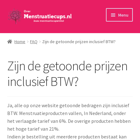
Ga
Ga
Menu
door
naar
naar
de
Home
navigatie
inhoud
Home
FAQ
Zijn de getoonde prijzen inclusief BTW?
30 minuten persoonlijk advies
Zijn de getoonde prijzen
Menstruatiecups
inclusief BTW?
Menstruatiedisks
Menstruatiesponsjes
Ja, alle op onze website getoonde bedragen zijn inclusief
BTW. Menstruatieproducten vallen, In Nederland, onder
Wasbaar maandverband
het verlaagde tarief van 6%. De overige producten hebben
het hoge tarief van 21%.
Toebehoren
Indien je bestelling uit meerdere producten bestaat kan