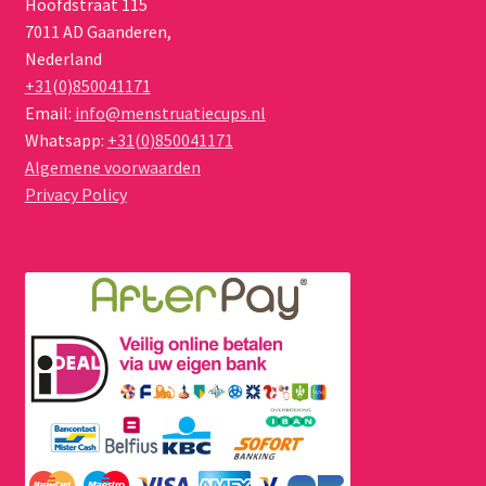
Hoofdstraat 115
7011 AD
Gaanderen
,
Nederland
+31(0)850041171
Email:
info@menstruatiecups.nl
Whatsapp:
+31(0)850041171
Algemene voorwaarden
Privacy Policy