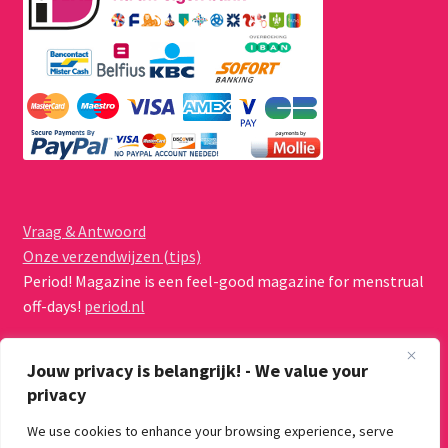
Vraag & Antwoord
Onze verzendwijzen (tips)
Period! Magazine is een feel-good magazine for menstrual
off-days!
period.nl
Jouw privacy is belangrijk! - We value your
privacy
We use cookies to enhance your browsing experience, serve
© Menstruatiecups.nl 2026