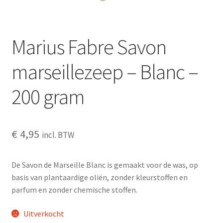
Schoonmaken
Marius Fabre Savon
Voordeelpakketten
marseillezeep – Blanc –
Proefpakketten
200 gram
wat je nog meer wil weten
€
4,95
incl. BTW
De Savon de Marseille Blanc is gemaakt voor de was, op
basis van plantaardige oliën, zonder kleurstoffen en
parfum en zonder chemische stoffen.
Uitverkocht