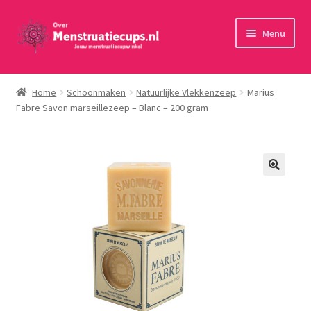
Ga
Ga
Menu
door
naar
naar
de
Home
navigatie
inhoud
Home
Schoonmaken
Natuurlijke Vlekkenzeep
Marius
Fabre Savon marseillezeep – Blanc – 200 gram
30 minuten persoonlijk advies
Menstruatiecups
Menstruatiedisks
Menstruatiesponsjes
Wasbaar maandverband
Toebehoren