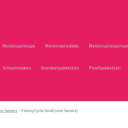
Menstruatiecups
Menstruatiedisks
Menstruatiesponsje
Schoonmaken
Voordeelpakketten
Proefpakketten
or tieners
FemmyCycle Small (voor tieners)