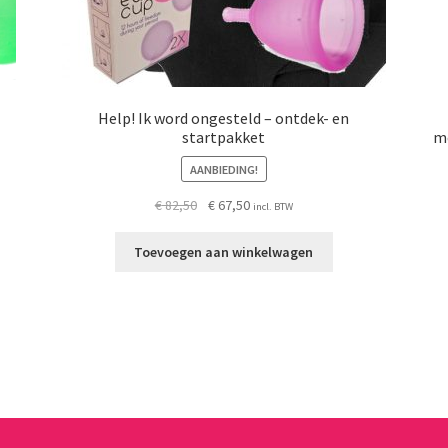
Help! Ik word ongesteld – ontdek- en
startpakket
me
AANBIEDING!
Oorspronkelijke
Huidige
€
82,50
€
67,50
incl. BTW
prijs
prijs
was:
is:
Toevoegen aan winkelwagen
€ 82,50.
€ 67,50.