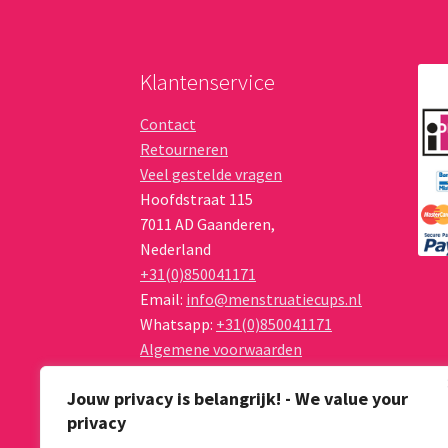
Klantenservice
Contact
Retourneren
Veel gestelde vragen
Hoofdstraat 115
7011 AD
Gaanderen
,
Nederland
+31(0)850041171
Email:
info@menstruatiecups.nl
Whatsapp:
+31(0)850041171
Algemene voorwaarden
Privacy Policy
Jouw privacy is belangrijk! - We value your
privacy