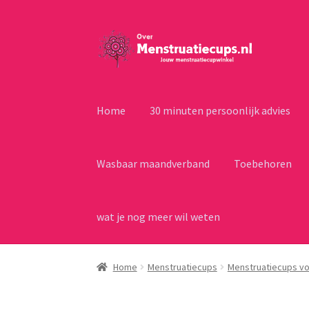
Ga
Ga
door
naar
naar
de
navigatie
inhoud
Home
30 minuten persoonlijk advies
Wasbaar maandverband
Toebehoren
wat je nog meer wil weten
Home
Menstruatiecups
Menstruatiecups vo