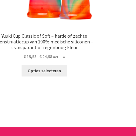
Yuuki Cup Classic of Soft – harde of zachte
nstruatiecup van 100% medische siliconen –
transparant of regenboog kleur
Prijsklasse:
€
19,98
-
€
24,98
incl. BTW
€ 19,98
Dit
tot
Opties selecteren
product
€ 24,98
heeft
meerdere
variaties.
Deze
optie
kan
gekozen
worden
op