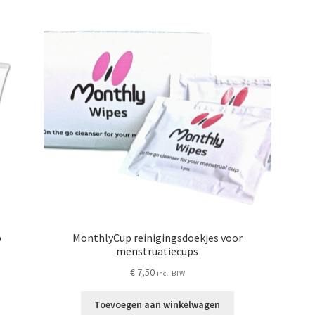
p
MonthlyCup reinigingsdoekjes voor
menstruatiecups
€
7,50
incl. BTW
Toevoegen aan winkelwagen