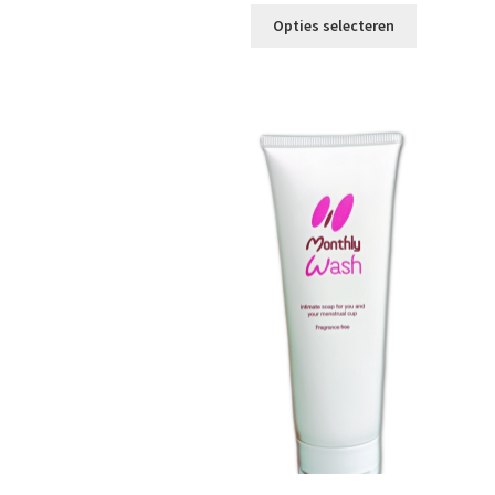
was:
is:
Opties selecteren
€ 43,45.
€ 35,50.