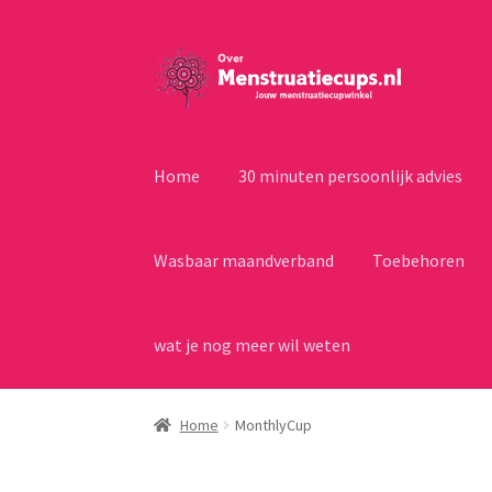
Ga
Ga
door
naar
naar
de
navigatie
inhoud
Home
30 minuten persoonlijk advies
Wasbaar maandverband
Toebehoren
wat je nog meer wil weten
Home
MonthlyCup