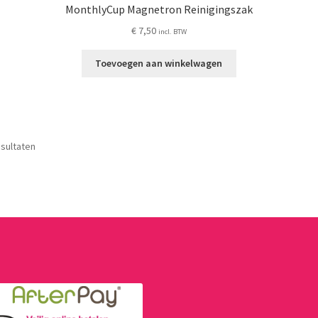
MonthlyCup Magnetron Reinigingszak
€
7,50
incl. BTW
Toevoegen aan winkelwagen
Gesorteerd
esultaten
op
nieuwste