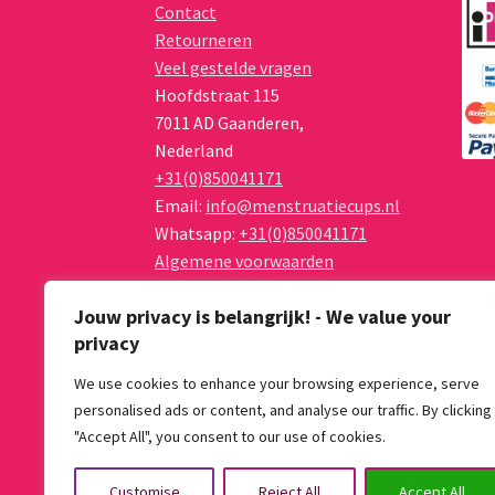
Contact
Retourneren
Veel gestelde vragen
Hoofdstraat 115
7011 AD
Gaanderen
,
Nederland
+31(0)850041171
Email:
info@menstruatiecups.nl
Whatsapp:
+31(0)850041171
Algemene voorwaarden
Privacy Policy
Jouw privacy is belangrijk! - We value your
privacy
We use cookies to enhance your browsing experience, serve
personalised ads or content, and analyse our traffic. By clicking
© Menstruatiecups.nl 2026
"Accept All", you consent to our use of cookies.
Algemene voorwaarden
Gebouwd met Wo
Customise
Reject All
Accept All