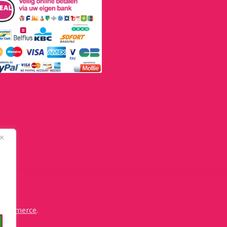
oCommerce
.