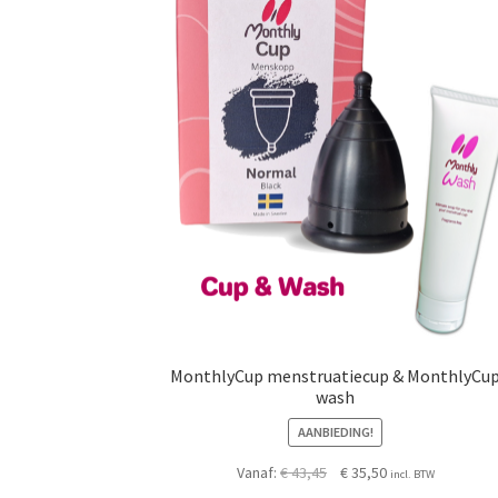
MonthlyCup menstruatiecup & MonthlyCu
wash
AANBIEDING!
Oorspronkelijke
Huidige
Vanaf:
€
43,45
€
35,50
incl. BTW
prijs
prijs