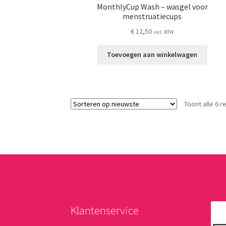
MonthlyCup Wash – wasgel voor
menstruatiecups
€
12,50
incl. BTW
Toevoegen aan winkelwagen
Toont alle 6 r
Klantenservice