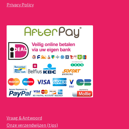
Privacy Policy
Vraag & Antwoord
Onze verzendwijzen (tips)