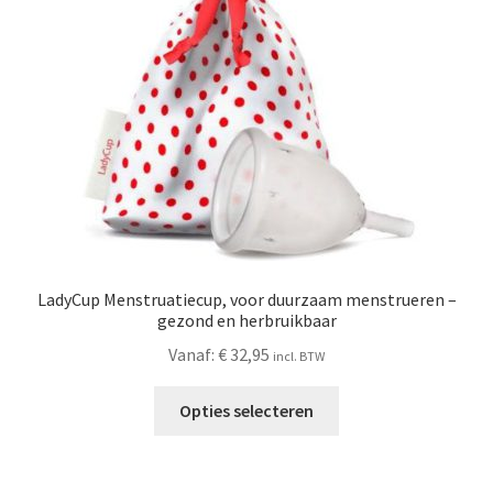
Schoonmaken
Voordeelpakketten
Proefpakketten
wat je nog meer wil weten
LadyCup Menstruatiecup, voor duurzaam menstrueren –
gezond en herbruikbaar
Vanaf:
€
32,95
incl. BTW
Opties selecteren