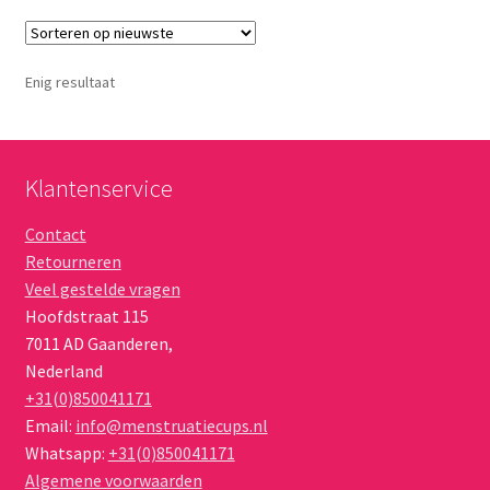
Enig resultaat
Klantenservice
Contact
Retourneren
Veel gestelde vragen
Hoofdstraat 115
7011 AD
Gaanderen
,
Nederland
+31(0)850041171
Email:
info@menstruatiecups.nl
Whatsapp:
+31(0)850041171
Algemene voorwaarden