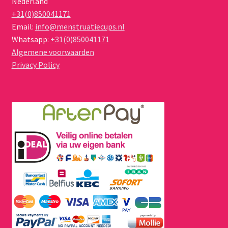
Nederland
+31(0)850041171
Email:
info@menstruatiecups.nl
Whatsapp:
+31(0)850041171
Algemene voorwaarden
Privacy Policy