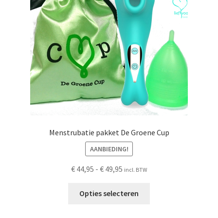
Schoonmaken
Voordeelpakketten
Proefpakketten
wat je nog meer wil weten
Menstrubatie pakket De Groene Cup
AANBIEDING!
Prijsklasse:
€
44,95
-
€
49,95
incl. BTW
€ 44,95
Dit
tot
Opties selecteren
product
€ 49,95
heeft