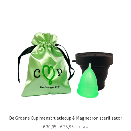
meerdere
variaties.
Deze
optie
kan
gekozen
worden
op
de
productpagina
De Groene Cup menstruatiecup & Magnetron sterilisator
Prijsklasse:
€
30,95
-
€
35,95
incl. BTW