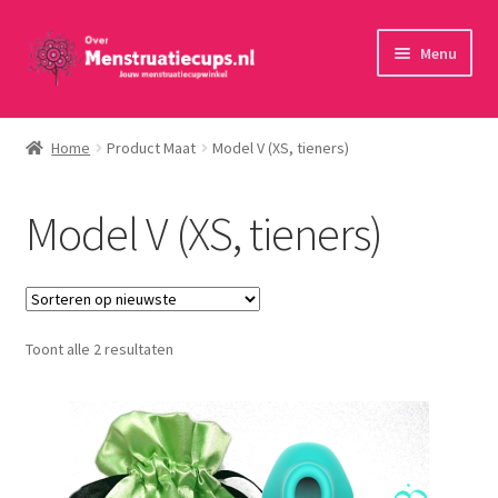
Ga
Ga
Menu
door
naar
naar
de
Home
navigatie
inhoud
Home
Product Maat
Model V (XS, tieners)
30 minuten persoonlijk advies
Model V (XS, tieners)
Menstruatiecups
Menstruatiedisks
Gesorteerd
Toont alle 2 resultaten
Menstruatiesponsjes
op
nieuwste
Wasbaar maandverband
Toebehoren