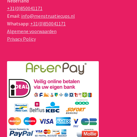
Nederland
+31(0)850041171
Email:
info@menstruatiecups.nl
Whatsapp:
+31(0)850041171
Algemene voorwaarden
Privacy Policy