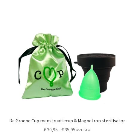
meerdere
variaties.
Deze
optie
kan
gekozen
worden
op
de
productpagina
De Groene Cup menstruatiecup & Magnetron sterilisator
Prijsklasse:
€
30,95
-
€
35,95
incl. BTW