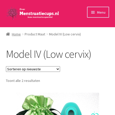
Ga
Ga
Menu
door
naar
naar
de
Home
navigatie
inhoud
Home
Product Maat
Model IV (Low cervix)
30 minuten persoonlijk advies
Model IV (Low cervix)
Menstruatiecups
Menstruatiedisks
Gesorteerd
Toont alle 2 resultaten
Menstruatiesponsjes
op
nieuwste
Wasbaar maandverband
Toebehoren