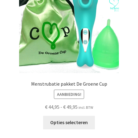
Schoonmaken
Voordeelpakketten
Proefpakketten
wat je nog meer wil weten
Menstrubatie pakket De Groene Cup
AANBIEDING!
Prijsklasse:
€
44,95
-
€
49,95
incl. BTW
€ 44,95
Dit
tot
Opties selecteren
product
€ 49,95
heeft