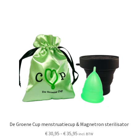
meerdere
variaties.
Deze
optie
kan
gekozen
worden
op
de
productpagina
De Groene Cup menstruatiecup & Magnetron sterilisator
Prijsklasse:
€
30,95
-
€
35,95
incl. BTW