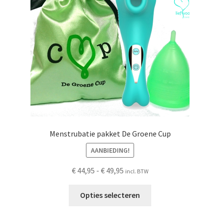
Schoonmaken
Voordeelpakketten
Proefpakketten
wat je nog meer wil weten
Menstrubatie pakket De Groene Cup
AANBIEDING!
Prijsklasse:
€
44,95
-
€
49,95
incl. BTW
€ 44,95
Dit
tot
Opties selecteren
product
€ 49,95
heeft