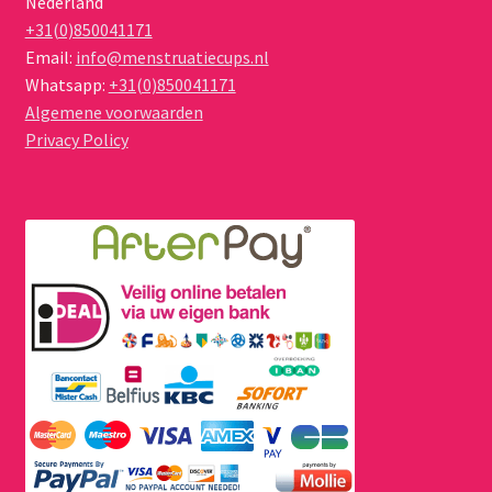
Nederland
+31(0)850041171
Email:
info@menstruatiecups.nl
Whatsapp:
+31(0)850041171
Algemene voorwaarden
Privacy Policy