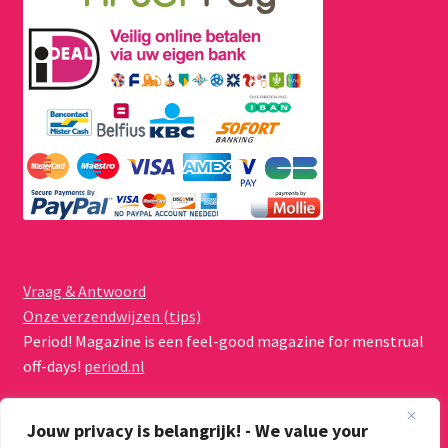
Vraag & Antwoord
Onze verzendwijzen (tips)
Period! Magazine is een feel-good magazine for menstrual
off-days!
period.nl
Jouw privacy is belangrijk! - We value your