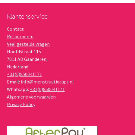
worden
op
Klantenservice
de
Contact
productpagina
Retourneren
Veel gestelde vragen
Hoofdstraat 115
7011 AD
Gaanderen
,
Nederland
+31(0)850041171
Email:
info@menstruatiecups.nl
Whatsapp:
+31(0)850041171
Algemene voorwaarden
Privacy Policy