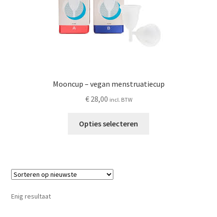
Schoonmaken
Voordeelpakketten
Proefpakketten
Mooncup – vegan menstruatiecup
wat je nog meer wil weten
€
28,00
incl. BTW
Dit
Opties selecteren
product
heeft
meerdere
variaties.
Deze
optie
Enig resultaat
kan
gekozen