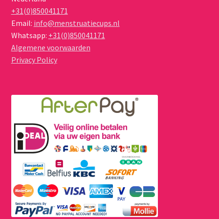
+31(0)850041171
Email:
info@menstruatiecups.nl
Whatsapp:
+31(0)850041171
Algemene voorwaarden
Privacy Policy