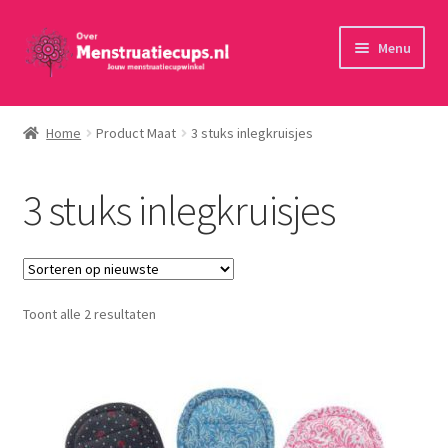
Ga
Ga
Menu
door
naar
naar
de
Home
navigatie
inhoud
Home
Product Maat
3 stuks inlegkruisjes
30 minuten persoonlijk advies
3 stuks inlegkruisjes
Menstruatiecups
Menstruatiedisks
Gesorteerd
Toont alle 2 resultaten
Menstruatiesponsjes
op
nieuwste
Wasbaar maandverband
Toebehoren