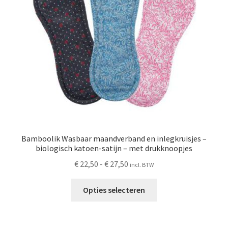
Schoonmaken
Voordeelpakketten
Proefpakketten
wat je nog meer wil weten
Bamboolik Wasbaar maandverband en inlegkruisjes –
biologisch katoen-satijn – met drukknoopjes
Prijsklasse:
€
22,50
-
€
27,50
incl. BTW
€ 22,50
Dit
tot
Opties selecteren
product
€ 27,50
heeft
meerdere