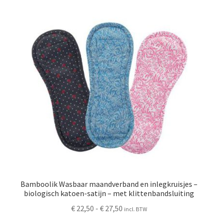
variaties.
Deze
optie
kan
gekozen
worden
op
de
productpagina
Bamboolik Wasbaar maandverband en inlegkruisjes –
biologisch katoen-satijn – met klittenbandsluiting
Prijsklasse:
€
22,50
-
€
27,50
incl. BTW